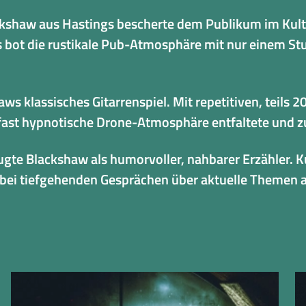
ackshaw aus Hastings bescherte dem Publikum im Kult
s bot die rustikale Pub-Atmosphäre mit nur einem St
s klassisches Gitarrenspiel. Mit repetitiven, teils 2
 fast hypnotische Drone-Atmosphäre entfaltete und z
ugte Blackshaw als humorvoller, nahbarer Erzähler. 
ch bei tiefgehenden Gesprächen über aktuelle Themen